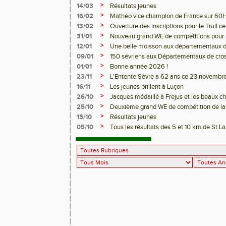
>
14/03
Résultats jeunes
>
16/02
Mathéo vice champion de France sur 60H
>
13/02
Ouverture des inscriptions pour le Trail ce
>
31/01
Nouveau grand WE de compétitions pour les
>
12/01
Une belle moisson aux départementaux d
>
09/01
150 sévriens aux Départementaux de cro
>
01/01
Bonne année 2026 !
>
23/11
L'Entente Sèvre a 62 ans ce 23 novembre
>
16/11
Les jeunes brillent à Luçon
>
26/10
Jacques médaillé à Frejus et les beaux 
>
25/10
Deuxième grand WE de compétition de la 
>
15/10
Résultats jeunes
>
05/10
Tous les résultats des 5 et 10 km de St L