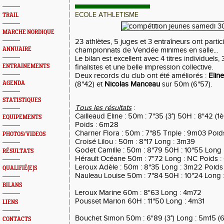
ECOLE ATHLETISME
TRAIL
MARCHE NORDIQUE
23 athlètes, 5 juges et 3 entraîneurs ont parti
ANNUAIRE
championnats de Vendée minimes en salle...
Le bilan est excellent avec 4 titres individuel
ENTRAINEMENTS
finalistes et une belle impression collective.
Deux records du club ont été améliorés :
Elin
AGENDA
(8"42) et
Nicolas Manceau
sur 50m (6"57).
STATISTIQUES
Tous les résultats
:
Cailleaud Eline : 50m : 7"35 (3°) 50H : 8"42 (1è
EQUIPEMENTS
Poids : 6m28
Charrier Flora : 50m : 7"85 Triple : 9m03 Poi
PHOTOS/VIDEOS
Croisé Lilou : 50m : 8"17 Long : 3m39
Godet Camille : 50m : 8"79 50H : 10"55 Long
RÉSULTATS
Hérault Océane 50m : 7"72 Long : NC Poids 
Leroux Adèle : 50m : 8"35 Long : 3m22 Poids
QUALIFIÉ(E)S
Nauleau Louise 50m : 7"84 50H : 10"24 Long
BILANS
Leroux Marine 60m : 8"63 Long : 4m72
Pousset Marion 60H : 11"50 Long : 4m31
LIENS
Bouchet Simon 50m : 6"89 (3°) Long : 5m15 (6
CONTACTS