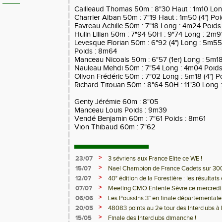
Cailleaud Thomas 50m : 8"30 Haut : 1m10 Lo
Charrier Alban 50m : 7"19 Haut : 1m50 (4°) Po
Favreau Achille 50m : 7"18 Long : 4m24 Poids
Hulin Lilian 50m : 7"94 50H : 9"74 Long : 2m9
Levesque Florian 50m : 6"92 (4°) Long : 5m55 (
Poids : 8m64
Manceau Nicoals 50m : 6"57 (1er) Long : 5m18
Nauleau Mehdi 50m : 7"54 Long : 4m04 Poid
Olivon Frédéric 50m : 7"02 Long : 5m18 (4°) Po
Richard Titouan 50m : 8"64 50H : 11"30 Long
Genty Jérémie 60m : 8"05
Manceau Louis Poids : 9m39
Vendé Benjamin 60m : 7"61 Poids : 8m61
Vion Thibaud 60m : 7"62
>
23/07
3 sévriens aux France Elite ce WE !
>
15/07
Nael Champion de France Cadets sur 30
>
12/07
40° édition de la Forestière : les résultats 
>
07/07
Meeting CMO Entente Sèvre ce mercredi -
>
06/06
Les Poussins 3° en finale départementale
>
20/05
48083 points au 2e tour des Interclubs à 
>
15/05
Finale des Interclubs dimanche !