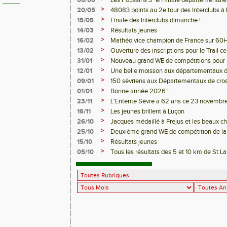
06/06
Les Poussins 3° en finale départementale
>
20/05
48083 points au 2e tour des Interclubs à 
>
15/05
Finale des Interclubs dimanche !
>
14/03
Résultats jeunes
>
16/02
Mathéo vice champion de France sur 60H
>
13/02
Ouverture des inscriptions pour le Trail ce
>
31/01
Nouveau grand WE de compétitions pour les
>
12/01
Une belle moisson aux départementaux d
>
09/01
150 sévriens aux Départementaux de cro
>
01/01
Bonne année 2026 !
>
23/11
L'Entente Sèvre a 62 ans ce 23 novembre
>
16/11
Les jeunes brillent à Luçon
>
26/10
Jacques médaillé à Frejus et les beaux 
>
25/10
Deuxième grand WE de compétition de la 
>
15/10
Résultats jeunes
>
05/10
Tous les résultats des 5 et 10 km de St L