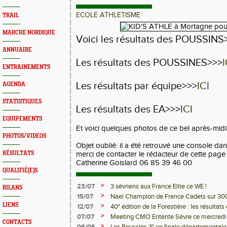
ECOLE ATHLETISME
TRAIL
MARCHE NORDIQUE
Voici les résultats des POUSSINS
ANNUAIRE
Les résultats des POUSSINES>>>
I
ENTRAINEMENTS
Les résultats par équipe>>>
ICI
AGENDA
STATISTIQUES
Les résultats des EA>>>
ICI
EQUIPEMENTS
Et voici quelques photos de ce bel après-mid
PHOTOS/VIDEOS
Objet oublié: il a été retrouvé une console dans
RÉSULTATS
merci de contacter le rédacteur de cette page
Catherine Goislard 06 85 39 46 00
QUALIFIÉ(E)S
>
23/07
3 sévriens aux France Elite ce WE !
BILANS
>
15/07
Nael Champion de France Cadets sur 30
LIENS
>
12/07
40° édition de la Forestière : les résultats 
>
07/07
Meeting CMO Entente Sèvre ce mercredi -
CONTACTS
>