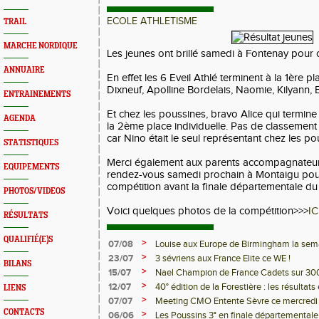
ECOLE ATHLETISME
TRAIL
MARCHE NORDIQUE
Les jeunes ont brillé samedi à Fontenay pour c
ANNUAIRE
En effet les 6 Eveil Athlé terminent à la 1ère p
Dixneuf, Apolline Bordelais, Naomie, Kilyann, 
ENTRAINEMENTS
Et chez les poussines, bravo Alice qui termine
AGENDA
la 2ème place individuelle. Pas de classement 
car Nino était le seul représentant chez les po
STATISTIQUES
Merci également aux parents accompagnateurs
EQUIPEMENTS
rendez-vous samedi prochain à Montaigu pou
compétition avant la finale départementale du 8
PHOTOS/VIDEOS
Voici quelques photos de la compétition>>>
IC
RÉSULTATS
QUALIFIÉ(E)S
>
07/08
Louise aux Europe de Birmingham la sem
>
23/07
3 sévriens aux France Elite ce WE !
BILANS
>
15/07
Nael Champion de France Cadets sur 30
>
12/07
40° édition de la Forestière : les résultats 
LIENS
>
07/07
Meeting CMO Entente Sèvre ce mercredi -
CONTACTS
>
06/06
Les Poussins 3° en finale départementale