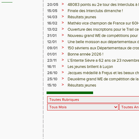
>
20/05
48083 points au 2e tour des Interclubs à 
>
15/05
Finale des Interclubs dimanche !
>
14/03
Résultats jeunes
>
16/02
Mathéo vice champion de France sur 60H
>
13/02
Ouverture des inscriptions pour le Trail ce
>
31/01
Nouveau grand WE de compétitions pour les
>
12/01
Une belle moisson aux départementaux d
>
09/01
150 sévriens aux Départementaux de cro
>
01/01
Bonne année 2026 !
>
23/11
L'Entente Sèvre a 62 ans ce 23 novembre
>
16/11
Les jeunes brillent à Luçon
>
26/10
Jacques médaillé à Frejus et les beaux 
>
25/10
Deuxième grand WE de compétition de la 
>
15/10
Résultats jeunes