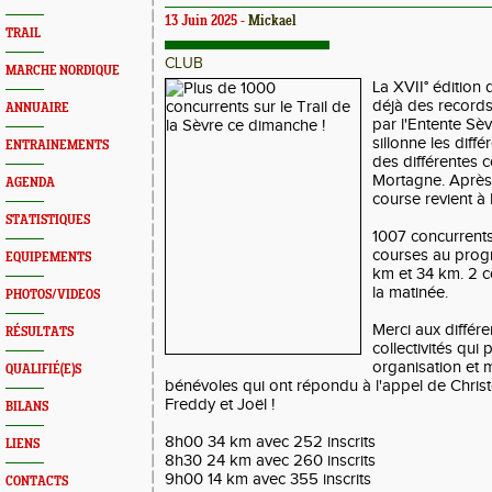
13 Juin 2025 -
Mickael
TRAIL
CLUB
MARCHE NORDIQUE
La XVII° édition 
déjà des records
ANNUAIRE
par l'Entente Sè
sillonne les diff
ENTRAINEMENTS
des différentes
Mortagne. Après 
AGENDA
course revient à
STATISTIQUES
1007 concurrents
courses au prog
EQUIPEMENTS
km et 34 km. 2 c
la matinée.
PHOTOS/VIDEOS
Merci aux différe
RÉSULTATS
collectivités qui
organisation et
QUALIFIÉ(E)S
bénévoles qui ont répondu à l'appel de Christ
Freddy et Joël !
BILANS
8h00 34 km avec 252 inscrits
LIENS
8h30 24 km avec 260 inscrits
9h00 14 km avec 355 inscrits
CONTACTS