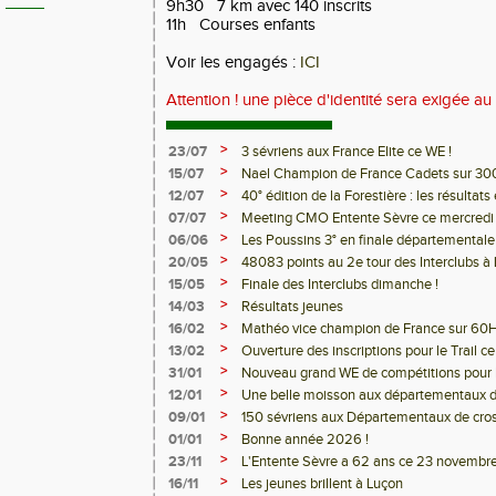
9h30 7 km avec 140 inscrits
11h Courses enfants
Voir les engagés :
ICI
Attention ! une pièce d'identité sera exigée au
>
23/07
3 sévriens aux France Elite ce WE !
>
15/07
Nael Champion de France Cadets sur 30
>
12/07
40° édition de la Forestière : les résultats 
>
07/07
Meeting CMO Entente Sèvre ce mercredi -
>
06/06
Les Poussins 3° en finale départementale
>
20/05
48083 points au 2e tour des Interclubs à 
>
15/05
Finale des Interclubs dimanche !
>
14/03
Résultats jeunes
>
16/02
Mathéo vice champion de France sur 60H
>
13/02
Ouverture des inscriptions pour le Trail ce
>
31/01
Nouveau grand WE de compétitions pour les
>
12/01
Une belle moisson aux départementaux d
>
09/01
150 sévriens aux Départementaux de cro
>
01/01
Bonne année 2026 !
>
23/11
L'Entente Sèvre a 62 ans ce 23 novembre
>
16/11
Les jeunes brillent à Luçon