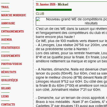
31 Janvier 2026 -
Mickael
TRAIL
CLUB
MARCHE NORDIQUE
ANNUAIRE
C'est un de ces WE dans la saison qui révèlent
ENTRAINEMENTS
et l'engagement des compétiteurs du club et q
barre encore plus haute !
AGENDA
Ce WE, plus de 100 maillots verts étaient sur le
- A Limoges, Lisa réalise 26"56 sur 200m, un
STATISTIQUES
de sa précédente sortie à Nantes !
Lors des séries, pour sa rentrée hivernale, Lo
EQUIPEMENTS
8"41 et se qualifie pour la finale. En finale, Lou
améliore nettement sa marque et signe un bea
PHOTOS/VIDEOS
- A Nantes, dimanche, Naila est devenue cham
RÉSULTATS
lancer du poids (10m41). Sur 60m, c'est sa sœ
signe le meilleur chrono (8"18) devant Naila (8
QUALIFIÉ(E)S
Limoges réussit 9"52 sur 60H. Du côté des g
la finale B du 60m (7"00) et améliore son re
BILANS
son côté, Johnathant réalise 7"21 sur 60m.
LIENS
- Dimanche, sur un terrain de cross apprécié, 
Bravo à nos médaillés : Naël 3° en Cadets, 6° 
CONTACTS
Cadettes 3° par équipes ! Et aussi aux collectif