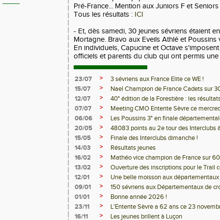
Pré-France... Mention aux Juniors F et Seniors 
Tous les résultats :
ICI
- Et, dès samedi, 30 jeunes sévriens étaient en 
Mortagne. Bravo aux Eveils Athlé et Poussins 
En individuels, Capucine et Octave s'imposent
officiels et parents du club qui ont permis une
>
23/07
3 sévriens aux France Elite ce WE !
>
15/07
Nael Champion de France Cadets sur 3
>
12/07
40° édition de la Forestière : les résultat
>
07/07
Meeting CMO Entente Sèvre ce mercredi
>
06/06
Les Poussins 3° en finale départementa
>
20/05
48083 points au 2e tour des Interclubs 
>
15/05
Finale des Interclubs dimanche !
>
14/03
Résultats jeunes
>
16/02
Mathéo vice champion de France sur 60
>
13/02
Ouverture des inscriptions pour le Trail 
>
12/01
Une belle moisson aux départementaux 
>
09/01
150 sévriens aux Départementaux de cr
>
01/01
Bonne année 2026 !
>
23/11
L'Entente Sèvre a 62 ans ce 23 novembr
>
16/11
Les jeunes brillent à Luçon