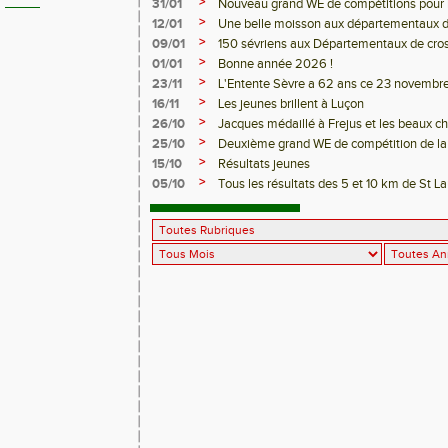
>
31/01
Nouveau grand WE de compétitions pour les
>
12/01
Une belle moisson aux départementaux d
>
09/01
150 sévriens aux Départementaux de cro
>
01/01
Bonne année 2026 !
>
23/11
L'Entente Sèvre a 62 ans ce 23 novembre
>
16/11
Les jeunes brillent à Luçon
>
26/10
Jacques médaillé à Frejus et les beaux 
>
25/10
Deuxième grand WE de compétition de la 
>
15/10
Résultats jeunes
>
05/10
Tous les résultats des 5 et 10 km de St L