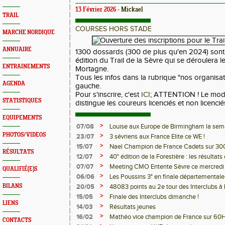
13 Février 2026 -
Mickael
TRAIL
COURSES HORS STADE
MARCHE NORDIQUE
ANNUAIRE
1300 dossards (300 de plus qu'en 2024) sont 
édition du Trail de la Sèvre qui se déroulera l
ENTRAINEMENTS
Mortagne.
Tous les infos dans la rubrique "nos organisa
AGENDA
gauche.
Pour s'inscrire, c'est
ICI
; ATTENTION ! Le mod
STATISTIQUES
distingue les coureurs licenciés et non licencié
EQUIPEMENTS
>
07/08
Louise aux Europe de Birmingham la sem
PHOTOS/VIDEOS
>
23/07
3 sévriens aux France Elite ce WE !
>
15/07
Nael Champion de France Cadets sur 30
RÉSULTATS
>
12/07
40° édition de la Forestière : les résultats 
>
07/07
Meeting CMO Entente Sèvre ce mercredi -
QUALIFIÉ(E)S
>
06/06
Les Poussins 3° en finale départementale
>
BILANS
20/05
48083 points au 2e tour des Interclubs à 
>
15/05
Finale des Interclubs dimanche !
LIENS
>
14/03
Résultats jeunes
>
16/02
Mathéo vice champion de France sur 60H
CONTACTS