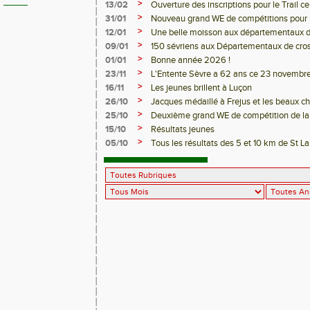
>
13/02
Ouverture des inscriptions pour le Trail ce
>
31/01
Nouveau grand WE de compétitions pour les
>
12/01
Une belle moisson aux départementaux d
>
09/01
150 sévriens aux Départementaux de cro
>
01/01
Bonne année 2026 !
>
23/11
L'Entente Sèvre a 62 ans ce 23 novembre
>
16/11
Les jeunes brillent à Luçon
>
26/10
Jacques médaillé à Frejus et les beaux 
>
25/10
Deuxième grand WE de compétition de la 
>
15/10
Résultats jeunes
>
05/10
Tous les résultats des 5 et 10 km de St L