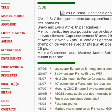
CLUB
TRAIL
MARCHE NORDIQUE
C'est à St Gilles que se déroulait aujourd'hui 
des poussins.
ANNUAIRE
Bravo aux Eveils Athlé, 6° par équipes !
Mention particulière aux poussins qui se classe
ENTRAINEMENTS
Individuellement, Capucine termine 8° avec 29 
et Axelle 18° avec 26 pts. Du côté des garçons
AGENDA
champion de Vendée avec 37 pts (sur 40 poss
25 pts.
STATISTIQUES
Merci à Catherine, Laura, Maxime, Axel et Sol
durant la saison.
EQUIPEMENTS
PHOTOS/VIDEOS
>
07/08
Louise aux Europe de Birmingham la sem
>
23/07
3 sévriens aux France Elite ce WE !
RÉSULTATS
>
15/07
Nael Champion de France Cadets sur 30
>
12/07
40° édition de la Forestière : les résultats 
QUALIFIÉ(E)S
>
07/07
Meeting CMO Entente Sèvre ce mercredi -
BILANS
>
20/05
48083 points au 2e tour des Interclubs à 
>
15/05
Finale des Interclubs dimanche !
LIENS
>
14/03
Résultats jeunes
>
16/02
Mathéo vice champion de France sur 60H
CONTACTS