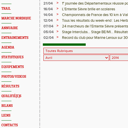
>
21/04
1° journée des Départementaux réussie po
>
TRAIL
16/04
L'Entente Sèvre brille en scolaires
>
14/04
Championnats de France des 10 km à Va
MARCHE NORDIQUE
>
12/04
Tous les résultats du week-end : Les Herb
Chantonnay, Liffré
>
07/04
24 marcheurs de l'Entente Sèvre présents
ANNUAIRE
>
05/04
Stage Interclubs... Stage BE/MI... Résult
Paris, la Bicentenaire...
>
02/04
Record du club pour Marine Leroux sur 
ENTRAINEMENTS
AGENDA
STATISTIQUES
EQUIPEMENTS
PHOTOS/VIDEOS
RÉSULTATS
QUALIFIÉ(E)S
BILANS
LIENS
CONTACTS